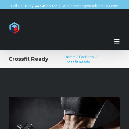
Call Us Today! 443.492.9322
|
WillCamacho@VoxelDetailing.com
Home
/
Facilities
/
Crossfit Ready
Crossfit Ready